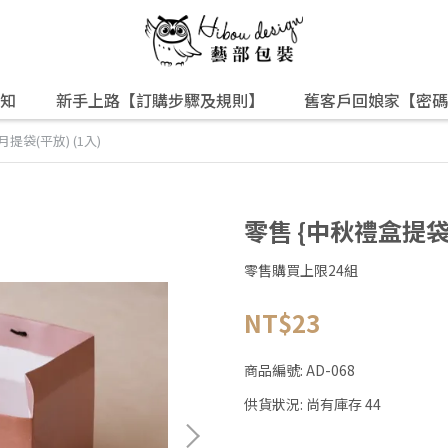
知
新手上路【訂購步驟及規則】
舊客戶回娘家【密碼
提袋(平放) (1入)
零售 {中秋禮盒提袋}
零售購買上限24組
NT$23
商品編號:
AD-068
供貨狀況:
尚有庫存 44