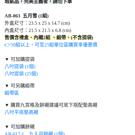
瑕疵品，完美主義者，請勿下單
AB-063 五月雪
(1組)
外盒尺寸：23.5 x 25 x 14.7 (cm)
內盒尺寸：21.5 x 21.5 x 6.8 (cm)
售價含禮盒、內襯2組 、緞帶、(不含提袋)
👉50組以上，可至25組單位區購買享優惠價
▼ 可加購提袋
八吋提袋 (1個)
八吋提袋 (25個)
▼ 可另購緞帶
緞帶區
▼ 購買九宮格及餅襯建議可底下搭配墊高襯
八吋平底墊高襯
▼ 可加購餅襯
AB-017-1 九入月餅襯 (1個)