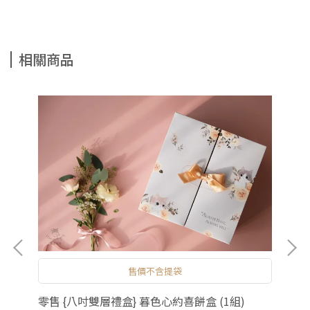
相關商品
售價不含提袋
零售 {八吋雙層禮盒} 暮色心約喜餅盒 (1組)
零售