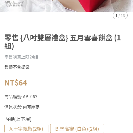
1
/
13
零售 {八吋雙層禮盒} 五月雪喜餅盒 (1
組)
零售購買上限24組
售價不含提袋
NT$64
商品編號:
AB-063
供貨狀況:
尚有庫存
內襯(上下層)
A.十字紙襯(2組)
B.墊高襯 (白色)(2組)