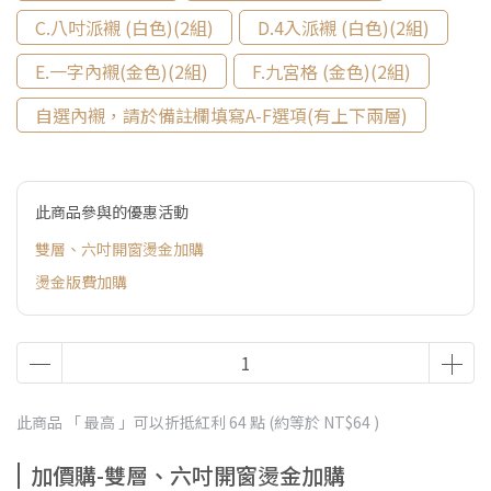
C.八吋派襯 (白色)(2組)
D.4入派襯 (白色)(2組)
E.一字內襯(金色)(2組)
F.九宮格 (金色)(2組)
自選內襯，請於備註欄填寫A-F選項(有上下兩層)
此商品參與的優惠活動
雙層、六吋開窗燙金加購
燙金版費加購
此商品 「 最高 」可以折抵紅利
64
點 (約等於
NT$64
)
加價購-雙層、六吋開窗燙金加購