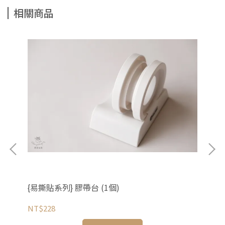
相關商品
{易撕貼系列} 膠帶台 (1個)
{易
NT$228
NT