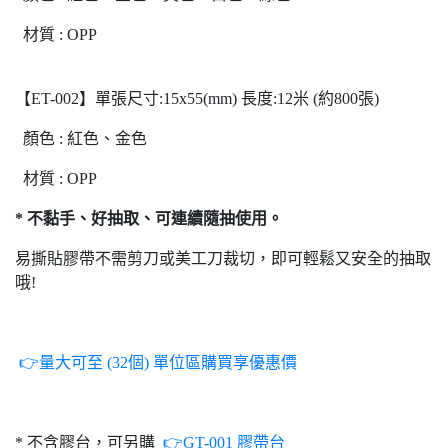
材質 : OPP
【ET-002】單張尺寸:15x55(mm) 長度:12米 (約800張)
顏色 : 紅色、金色
材質 : OPP
* 不黏手、好抽取、可連續隨抽使用。
易撕貼膠帶不需剪刀或美工刀裁切，即可輕鬆又安全的抽取
哦!
👉量大可至 (32個) 單位區購買享優惠價
* 不含膠台，可另購
👉GT-001 膠帶台