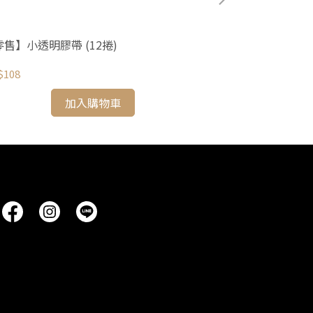
零售】小透明膠帶 (12捲)
小透明膠帶 300捲
$108
NT$2,100
加入購物車