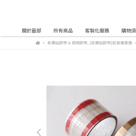
關於藝部
所有商品
客製化服務
購物須
易撕貼膠帶 & 透明膠帶
,
{易撕貼膠帶}批發優惠價