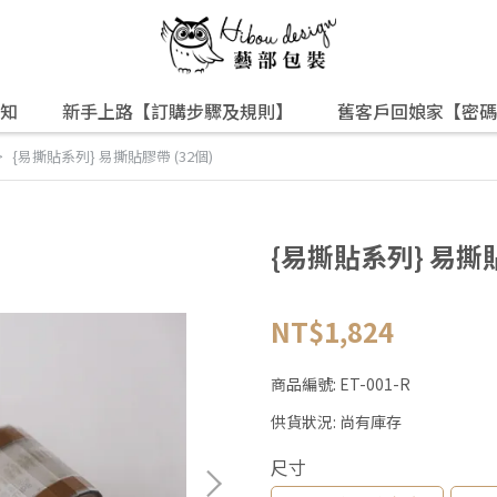
知
新手上路【訂購步驟及規則】
舊客戶回娘家【密碼
{易撕貼系列} 易撕貼膠帶 (32個)
{易撕貼系列} 易撕貼
NT$1,824
商品編號:
ET-001-R
供貨狀況:
尚有庫存
尺寸