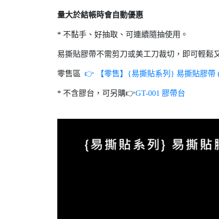
量大於結帳時會自動優惠
* 不黏手、好抽取、可連續隨抽使用。
易撕貼膠帶不需剪刀或美工刀裁切，即可輕鬆又
零售區
👉
【零售】{易撕貼系列} 易撕貼膠帶 (
* 不含膠台，可另購👉
GT-001 膠帶台